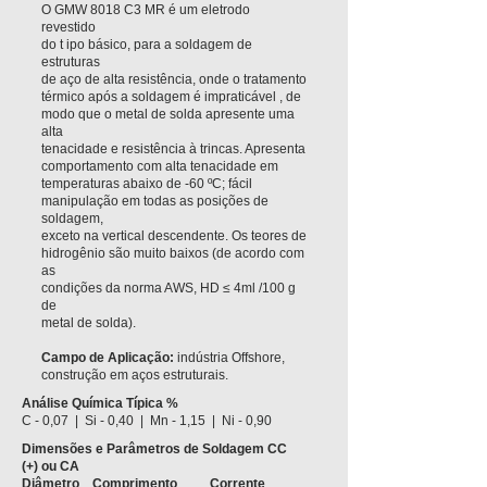
O GMW 8018 C3 MR é um eletrodo
revestido
do t ipo básico, para a soldagem de
estruturas
de aço de alta resistência, onde o tratamento
térmico após a soldagem é impraticável , de
modo que o metal de solda apresente uma
alta
tenacidade e resistência à trincas. Apresenta
comportamento com alta tenacidade em
temperaturas abaixo de -60 ºC; fácil
manipulação em todas as posições de
soldagem,
exceto na vertical descendente. Os teores de
hidrogênio são muito baixos (de acordo com
as
condições da norma AWS, HD ≤ 4ml /100 g
de
metal de solda).
Campo de Aplicação:
indústria Offshore,
construção em aços estruturais.
Análise Química Típica %
C - 0,07 |
Si - 0,40 | Mn - 1,15 | Ni - 0,90
Dimensões e Parâmetros de Soldagem CC
(+) ou CA
Diâmetro
Comprimento Corrente