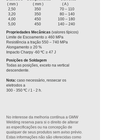
( mm ) ( mm ) ( A )
2,50 350 70 – 110
3,20 350 80 – 140
4,00 450 100 – 180
5,00 450 140 – 24
0
Propriedades Mecânicas
(valores típicos)
Limite de Escoamento ≥ 460 MPa
Resistência a tração 550 – 740 MPa
Alongamento ≥ 20 %
Impacto Charpy -60 ºC ≥ 47 J
Posições de Soldagem
Todas as posições, exceto na vertical
descendente.
Nota:
caso necessário, ressecar os
eletrodos a
300 - 350 ºC / 1 - 2 h.
No interesse da melhoria contínua a GMW
Welding reserva para si o direito de alterar
as especificações ou na concepção de
qualquer de seus produtos sem aviso prévio.
Estas informações não são oferecidas como