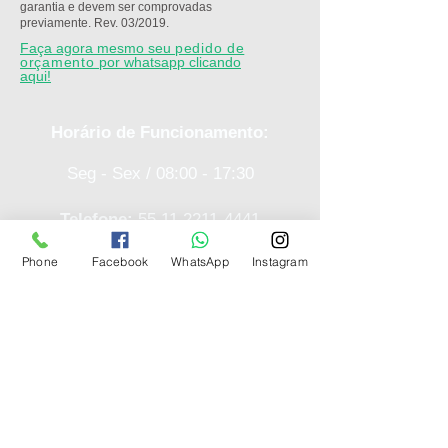
garantia e devem ser comprovadas
previamente. Rev. 03/2019.
Faça agora mesmo seu
pedido de
orçamento
por whatsapp clicando
aqui!
Horário de Funcionamento:
Seg - Sex / 08:00 - 17:30
Telefone:
55 11 2211-4441
Phone
Facebook
WhatsApp
Instagram
E-mail:
marketing@gmw.com.br
Whatsapp:
11 99289-9581