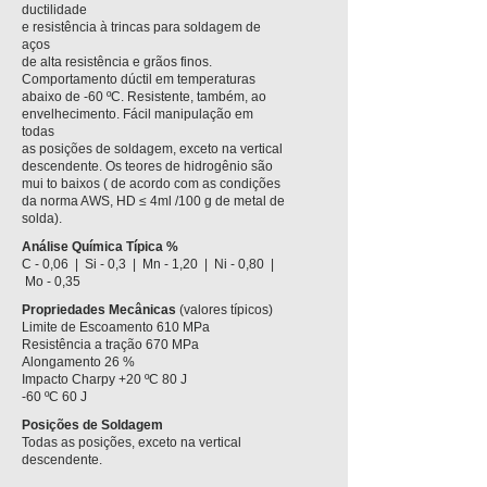
ductilidade
e resistência à trincas para soldagem de
aços
de alta resistência e grãos finos.
Comportamento dúctil em temperaturas
abaixo de -60 ºC. Resistente, também, ao
envelhecimento. Fácil manipulação em
todas
as posições de soldagem, exceto na vertical
descendente. Os teores de hidrogênio são
mui to baixos ( de acordo com as condições
da norma AWS, HD ≤ 4ml /100 g de metal de
solda).
Análise Química Típica %
C - 0,06 |
Si - 0,3 | Mn - 1,20 | Ni - 0,80 |
Mo - 0,35
Propriedades Mecânicas
(valores típicos)
Limite de Escoamento 610 MPa
Resistência a tração 670 MPa
Alongamento 26 %
Impacto Charpy +20 ºC 80 J
-60 ºC 60 J
Posições de Soldagem
Todas as posições, exceto na vertical
descendente.