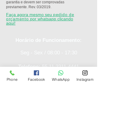
garantia e devem ser comprovadas
previamente. Rev. 03/2019.
Faça agora mesmo seu
pedido de
orçamento
por whatsapp clicando
aqui!
Horário de Funcionamento:
Seg - Sex / 08:00 - 17:30
Telefone:
55 11 2211-4441
Phone
Facebook
WhatsApp
Instagram
E-mail:
marketing@gmw.com.br
Whatsapp:
11 99289-9581