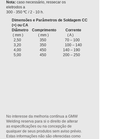
Nota:
caso necessário, ressecar os
eletrodos a
300 - 350 ºC / 2 - 10 h.
Dimensões e Parâmetros de Soldagem CC
(+) ou CA
Diâmetro
Comprimento Corrente
( mm ) ( mm ) ( A )
2,50 350 70 – 100
3,20 350 100 – 140
4,00 450 140 – 190
5,00 450 200 – 25
0
No interesse da melhoria contínua a GMW
Welding reserva para si o direito de alterar
as especificações ou na concepção de
qualquer de seus produtos sem aviso prévio.
Estas informações não são oferecidas como