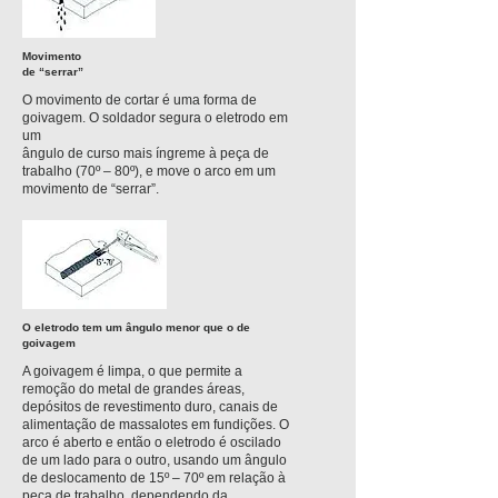
Movimento
de “serrar”
O movimento de cortar é uma forma de
goivagem. O soldador segura o eletrodo em
um
ângulo de curso mais íngreme à peça de
trabalho (70º – 80º), e move o arco em um
movimento de “serrar”.
O eletrodo tem um ângulo menor que o de
goivagem
A goivagem é limpa, o que permite a
remoção do metal de grandes áreas,
depósitos de revestimento duro, canais de
alimentação de massalotes em fundições. O
arco é aberto e então o eletrodo é oscilado
de um lado para o outro, usando um ângulo
de deslocamento de 15º – 70º em relação à
peça de trabalho, dependendo da