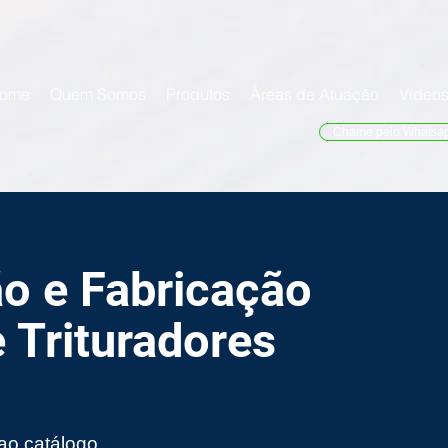
ome
Quem Somos
Produtos
Áreas de Atuação
Vídeo
Chame pelo Whatsa
o e Fabricação
 Trituradores
 ao catálogo