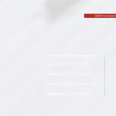
GMW Kombat 
Horário de Funcionamento:
Seg - Sex / 08:00 - 17:30
Telefone:
55 11 2211-4441
E-mail:
marketing@gmw.com.br
Whatsapp:
11 99289-9581