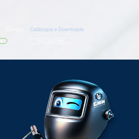
s
Contato
Catálogos e Downloads
pp
55 11 2211-4441