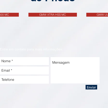
600 MC
GMW XTRA HSS MC
GMW UL
Entre em contato para mais informações.
Enviar