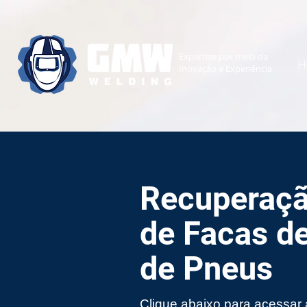
Expertise
por meio da
H
Inovação e
Experiência
Recuperaçã
de Facas de
de Pneus
Clique abaixo para acessar