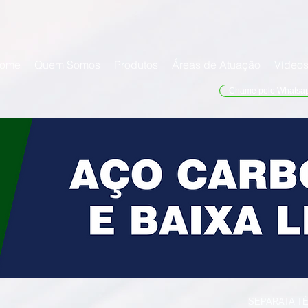
ome
Quem Somos
Produtos
Áreas de Atuação
Vídeo
Chame pelo Whatsa
SEPARATA T