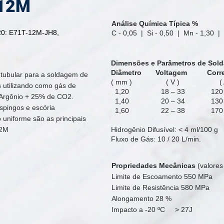
-12M
Análise Química Típica %
20: E71T-12M-JH8
,
C - 0,05 |
Si - 0,50 | Mn - 1,30 |
Dimensões e Parâmetros de Sold
Diâmetro
Voltagem
Corr
ubular para a soldagem de
( mm ) ( V ) ( A
 utilizando como gás de
1,20 18 – 33 120 –
Argônio + 25% de CO2.
1,40 20 – 34 130 –
espingos e escória
1,60 22 – 38 170 –
uniforme são as principais
12M
Hidrogênio Difusível: < 4 ml/100 g
Fluxo de Gás: 10 / 20 L/min.
Propriedades Mecânicas
(valores 
Limite de Escoamento 550 MPa
Limite de Resistência 580 MPa
Alongamento 28 %
Impacto a -20 ºC > 27J