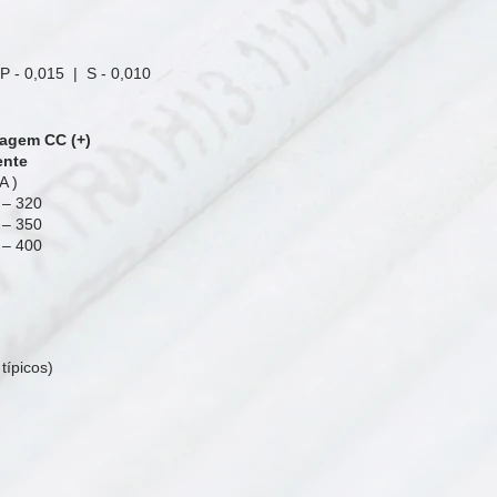
 P - 0,015 | S
- 0,010
agem CC (+)
ente
 )
 320
 350
 40
0
típicos)