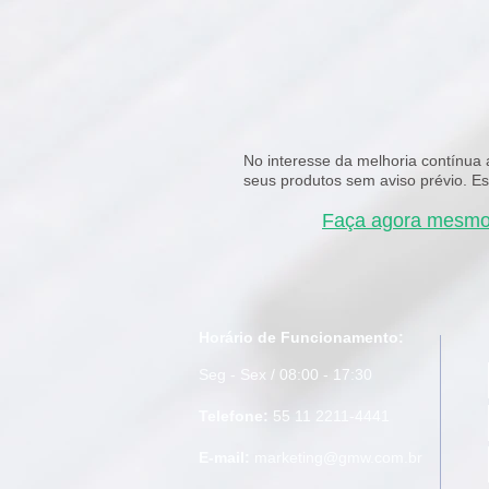
No interesse da melhoria contínua 
seus produtos sem aviso prévio. E
Faça agora mesm
Horário de Funcionamento:
Seg - Sex / 08:00 - 17:30
Telefone:
55 11 2211-4441
E-mail:
marketing@gmw.com.br