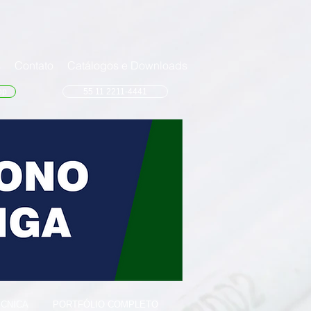
s
Contato
Catálogos e Downloads
pp
55 11 2211-4441
ÉCNICA
PORTFÓLIO COMPLETO