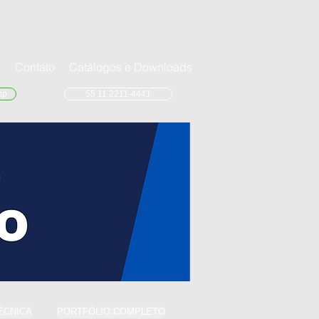
s
Contato
Catálogos e Downloads
pp
55 11 2211-4441
ÉCNICA
PORTFÓLIO COMPLETO