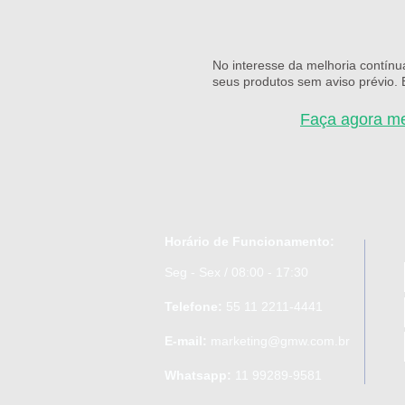
No interesse da melhoria contínu
seus produtos sem aviso prévio.
Faça agora 
Horário de Funcionamento:
Seg - Sex / 08:00 - 17:30
Telefone:
55 11 2211-4441
E-mail:
marketing@gmw.com.br
Whatsapp:
11 99289-9581