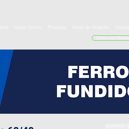
ome
Quem Somos
Produtos
Áreas de Atuação
Vídeo
Chame pelo Whatsa
SEPARATA T