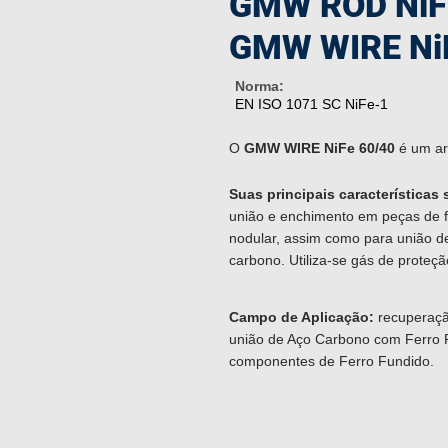
GMW ROD NiF
GMW WIRE Ni
Norma:
EN ISO 1071 SC NiFe-1
O
GMW WIRE NiFe 60/40
é um ar
Suas principais características
união e enchimento em peças de fe
nodular, assim como para união d
carbono.
Utiliza-se gás de proteçã
Campo de Aplicação:
recuperaçã
união de Aço Carbono com Ferro 
componentes de Ferro Fundido.