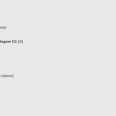
anço
dagem CC (+)
 típicos)