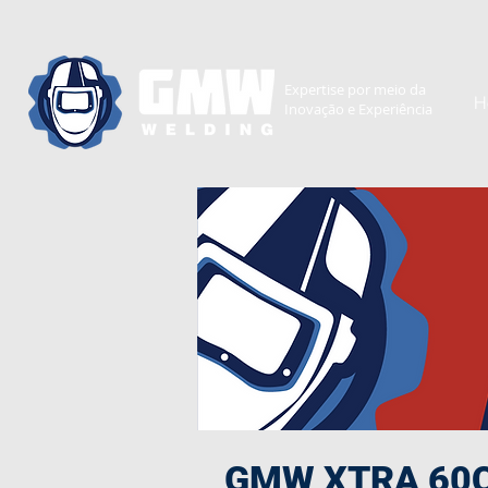
Expertise
por meio da
H
Inovação e
Experiência
GMW XTRA 60C