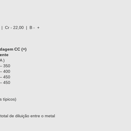
 | Cr - 22,00 | B - +
ldagem CC (+)
ente
 )
 350
 400
 450
 450
s típicos)
otal de diluição entre o metal