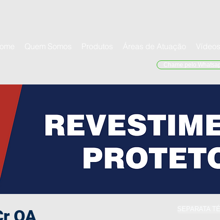
ome
Quem Somos
Produtos
Áreas de Atuação
Vídeo
Chame pelo Whatsa
SEPARATA T
r OA