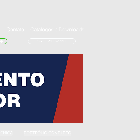
s
Contato
Catálogos e Downloads
pp
55 11 2211-4441
ÉCNICA
PORTFÓLIO COMPLETO