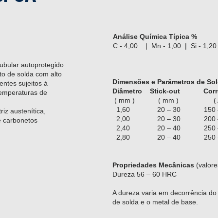
Análise Química Típica %
C - 4,00 | Mn - 1,00 | Si - 1,20
bular autoprotegido
to de solda com alto
Dimensões e Parâmetros de So
ntes sujeitos à
Diâmetro Stick-out Corr
temperaturas de
( mm ) ( mm ) ( A
1,60 20 – 30 150 –
iz austenítica,
2,00
20 – 30 200 –
e carbonetos
2,40
20 – 40 250 –
2,80
20 – 40 250 –
Propriedades Mecânicas
(valore
Dureza 56 – 60 HRC
A dureza varia em decorrência do t
de solda e o metal de base.