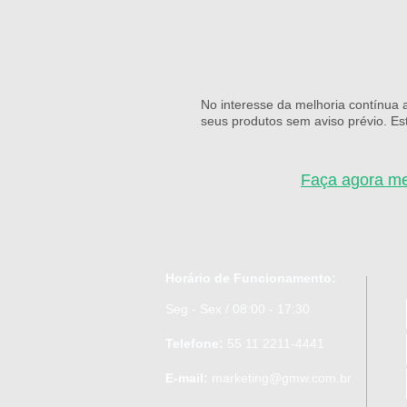
No interesse da melhoria contínua 
seus produtos sem aviso prévio. E
Faça agora m
Horário de Funcionamento:
Seg - Sex / 08:00 - 17:30
Telefone:
55 11 2211-4441
E-mail:
marketing@gmw.com.br